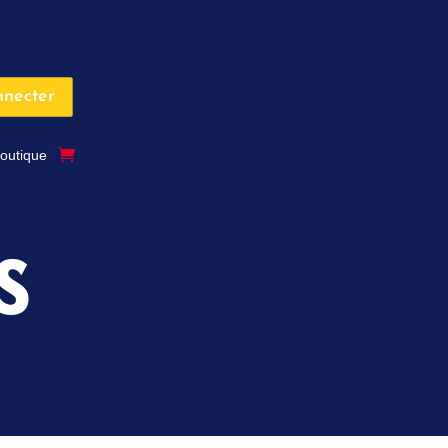
nnecter
outique
S