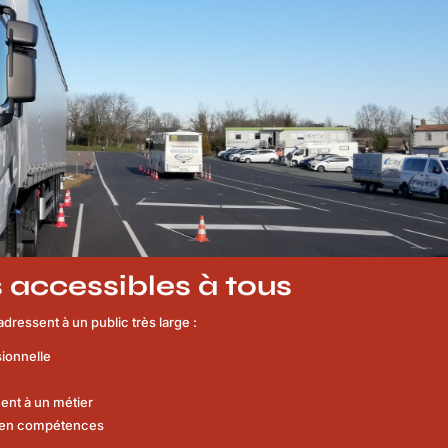
 accessibles à tous
dressent à un public très large :
ionnelle
ent à un métier
e en compétences