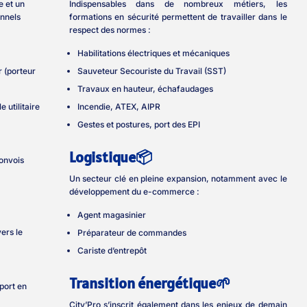
e et un
Indispensables dans de nombreux métiers, les
onnels
formations en sécurité permettent de travailler dans le
respect des normes :
Habilitations électriques et mécaniques
r (porteur
Sauveteur Secouriste du Travail (SST)
Travaux en hauteur, échafaudages
 utilitaire
Incendie, ATEX, AIPR
Gestes et postures, port des EPI
Logistique📦
onvois
Un secteur clé en pleine expansion, notamment avec le
développement du e-commerce :
Agent magasinier
vers le
Préparateur de commandes
Cariste d’entrepôt
Transition énergétique🌱
port en
City’Pro s’inscrit également dans les enjeux de demain