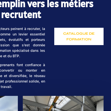
remplin vers les métiers
 recrutent
eurs peinent à recruter, la
CATALOGUE DE
 comme un levier essentiel
FORMATION
ts, évolutifs et porteurs
ission que s’est donnée
rmation spécialisé dans les
ue et du BTP.
renants font confiance à
convertir ou monter en
 et diversifiée, le réseau
et professionnel solide, en
travail.