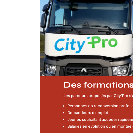
Des formations
Les parcours proposés par City’Pro s’a
Personnes en reconversion profess
Demandeurs d’emploi
Jeunes souhaitant accéder rapidem
Salariés en évolution ou en monté