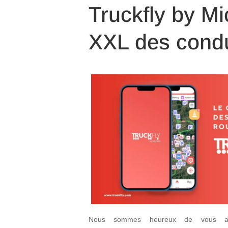
Truckfly by M
XXL des condu
Nous sommes heureux de vous anno