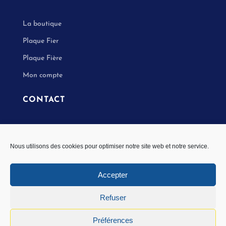
La boutique
Plaque Fier
Plaque Fière
Mon compte
CONTACT
Nous contacter
Nous utilisons des cookies pour optimiser notre site web et notre service.
Accepter
Copyright © Le Monde Du Transport Réuni –
Refuser
Mentions Légales
–
Politique de confidentialité
–
Conditions générales de ventes
Préférences