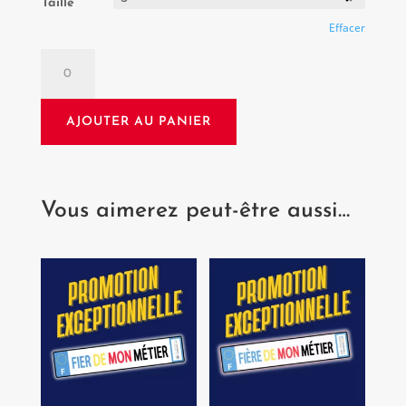
Taille
Effacer
quantité
de
T-
shirt
AJOUTER AU PANIER
"Fier
de
mon
métier"
Vous aimerez peut-être aussi…