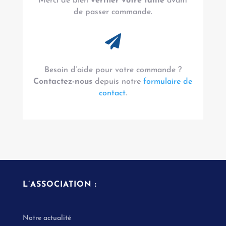
Merci de bien
vérifier votre taille
avant
de passer commande.

Besoin d’aide pour votre commande ?
Contactez-nous
depuis notre
formulaire de
contact
.
L’ASSOCIATION :
Notre actualité