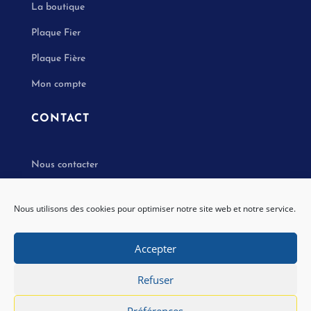
La boutique
Plaque Fier
Plaque Fière
Mon compte
CONTACT
Nous contacter
Nous utilisons des cookies pour optimiser notre site web et notre service.
Accepter
Copyright © Le Monde Du Transport Réuni –
Mentions Légales
–
Politique de confidentialité
–
Refuser
Conditions générales de ventes
Préférences