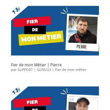
Fier de mon Métier | Pierre
par
SUPPORT
|
02/05/23
|
Fier de mon métier